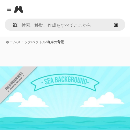
Magnific
Close menu
画像で
ホーム
/
ストック
/
ベクトル
/
海岸の背景