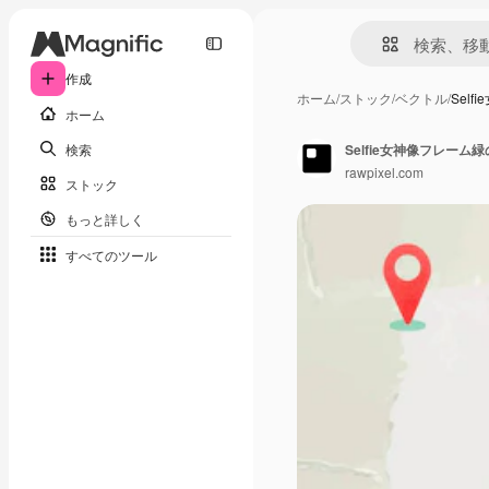
作成
ホーム
/
ストック
/
ベクトル
/
Sel
ホーム
検索
Selfie女神像フレー
rawpixel.com
ストック
もっと詳しく
すべてのツール