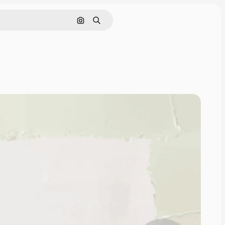
画像で検索
検索