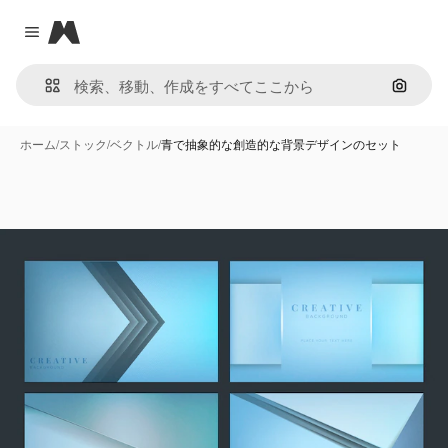
Magnific
Close menu
画像で
ホーム
/
ストック
/
ベクトル
/
青で抽象的な創造的な背景デザインのセット