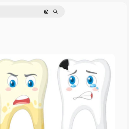
画像で検索
検索