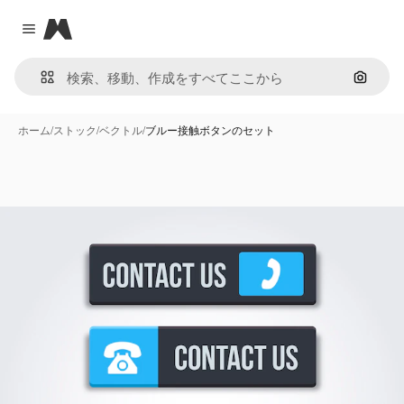
Magnific
Close menu
画像で
ホーム
/
ストック
/
ベクトル
/
ブルー接触ボタンのセット