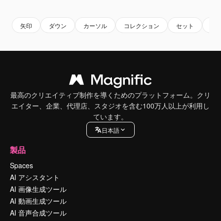
Premium
Premium
Premium
Premium
矢印
ダウン
カーソル
コレクション
セット
平
最高のクリエイティブ制作を導くためのプラットフォーム。クリ
エイター、企業、代理店、スタジオを含む100万人以上が利用し
ています。
日本語
製品
Spaces
AI アシスタント
AI 画像生成ツール
AI 動画生成ツール
AI 音声合成ツール