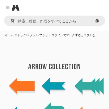
Magnific
Close menu
画像で
ホーム
/
ストック
/
ベクトル
/
フラット スタイルでマークするカラフルな…