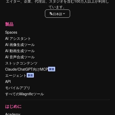
エイター、企業、代理店、スタジオを含む100万人以上が利用し
ています。
日本語
製品
Spaces
AI アシスタント
AI 画像生成ツール
AI 動画生成ツール
AI 音声合成ツール
ストックコンテンツ
Claude/ChatGPT向けMCP
新規
エージェント
新規
API
モバイルアプリ
すべてのMagnificツール
はじめに
Academy