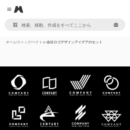
Magnific
Close menu
画像で
ホーム
/
ストック
/
ベクトル
/
会社ロゴデザインアイデアのセット