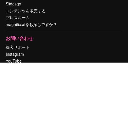
Slidesgo
コンテンツを販売する
プレスルーム
magnific.aiをお探しですか？
お問い合わせ
顧客サポート
Instagram
YouTube
LinkedIn
TikTok
Discord
X
Reddit
Copyright © 2010-
2026
Freepik Company S.L.U.
無断複写・転載を禁じま
す
.