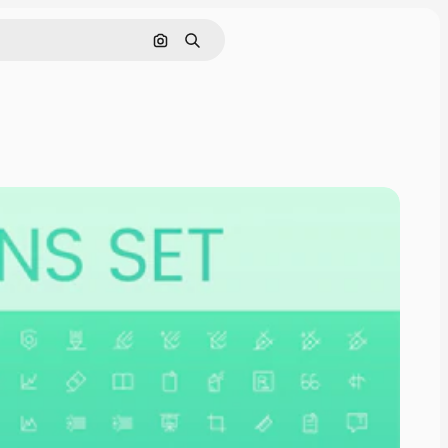
画像で検索
検索