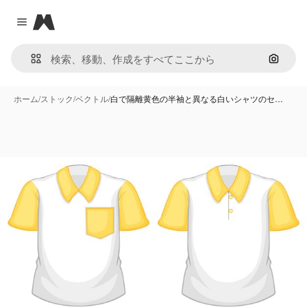
Magnific
Close menu
画像で
ホーム
/
ストック
/
ベクトル
/
白で隔離黄色の半袖と異なる白いシャツのセ…