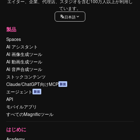
エイター、企業、代理店、スタジオを含む100万人以上が利用し
ています。
日本語
製品
Spaces
AI アシスタント
AI 画像生成ツール
AI 動画生成ツール
AI 音声合成ツール
ストックコンテンツ
Claude/ChatGPT向けMCP
新規
エージェント
新規
API
モバイルアプリ
すべてのMagnificツール
はじめに
Academy