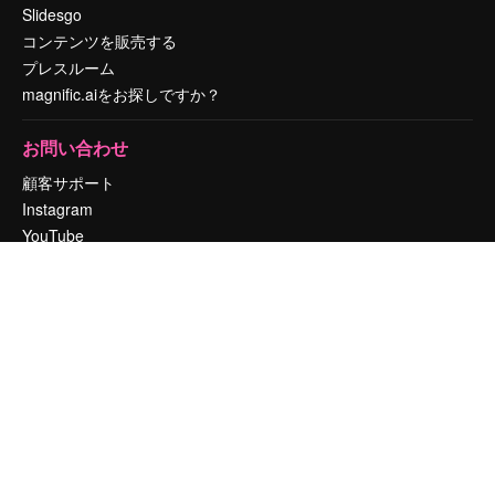
Slidesgo
コンテンツを販売する
プレスルーム
magnific.aiをお探しですか？
お問い合わせ
顧客サポート
Instagram
YouTube
LinkedIn
TikTok
Discord
X
Reddit
Copyright © 2010-
2026
Freepik Company S.L.U.
無断複写・転載を禁じま
す
.