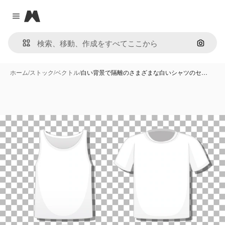
Magnific
Close menu
画像で
ホーム
/
ストック
/
ベクトル
/
白い背景で隔離のさまざまな白いシャツのセ…