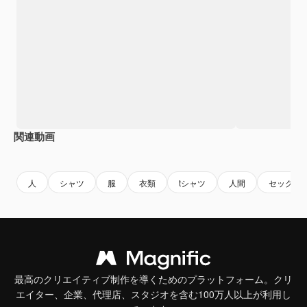
関連動画
Premium
Premium
AIによって生成されました。
Premium
Premium
AIによっ
人
シャツ
服
衣類
tシャツ
人間
セックス
最高のクリエイティブ制作を導くためのプラットフォーム。クリ
エイター、企業、代理店、スタジオを含む100万人以上が利用し