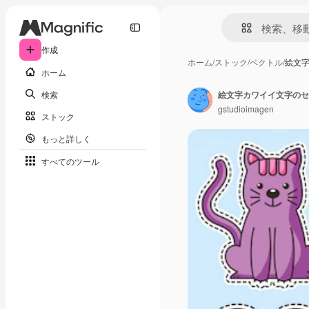
作成
ホーム
/
ストック
/
ベクトル
/
絵文
ホーム
検索
絵文字カワイイ文字のセ
gstudioimagen
ストック
もっと詳しく
すべてのツール