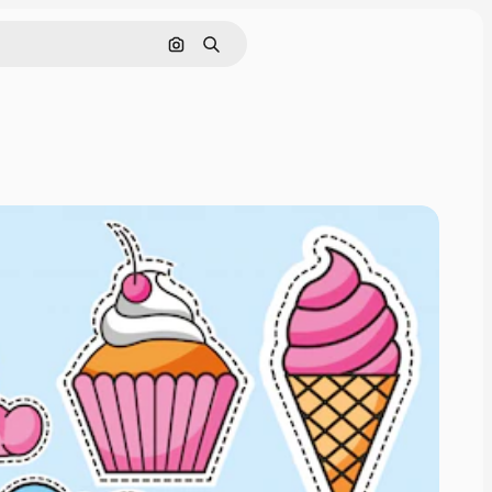
画像で検索
検索