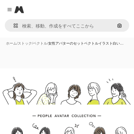
Magnific
Close menu
画像で
ホーム
/
ストック
/
ベクトル
/
女性アバターのセットベクトルイラスト白い…