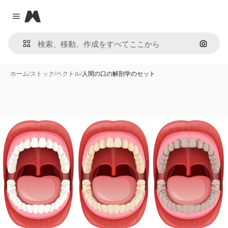
Magnific
Close menu
画像で
ホーム
/
ストック
/
ベクトル
/
人間の口の解剖学のセット