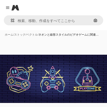
Magnific
Close menu
画像で
ホーム
/
ストック
/
ベクトル
/
ネオンと線形スタイルのビデオゲームに関連…