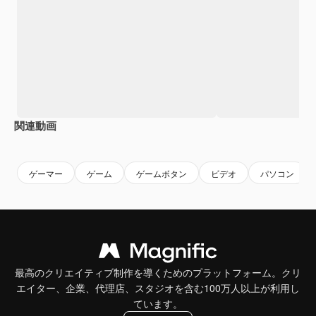
関連動画
Premium
Premium
Premium
Premium
AIによっ
ゲーマー
ゲーム
ゲームボタン
ビデオ
パソコン
最高のクリエイティブ制作を導くためのプラットフォーム。クリ
エイター、企業、代理店、スタジオを含む100万人以上が利用し
ています。