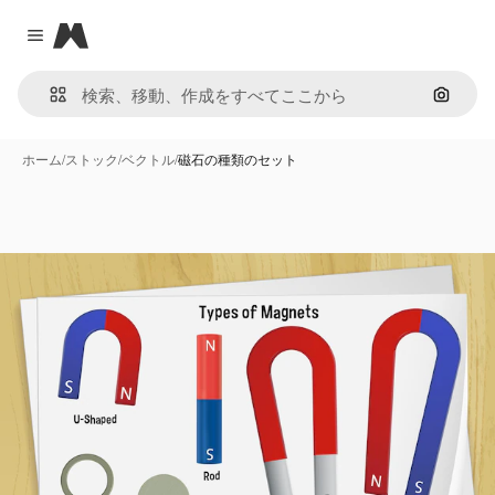
Magnific
Close menu
画像で
ホーム
/
ストック
/
ベクトル
/
磁石の種類のセット