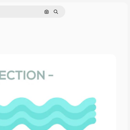
画像で検索
検索