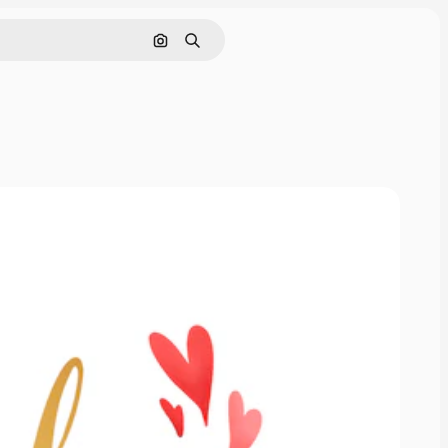
画像で検索
検索