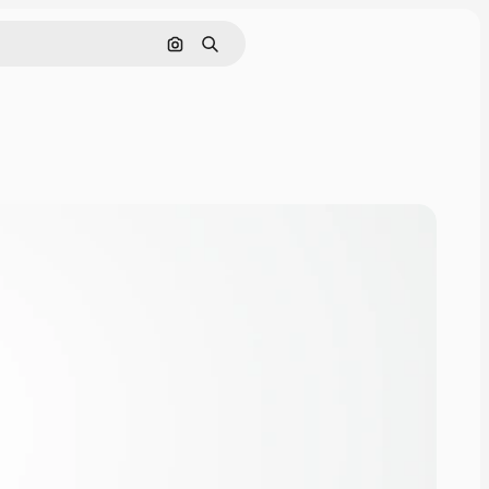
画像で検索
検索