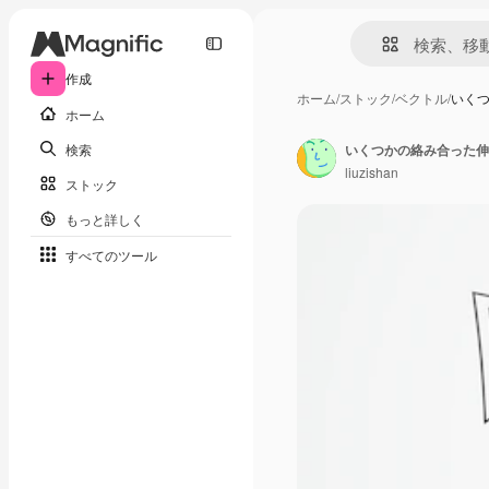
作成
ホーム
/
ストック
/
ベクトル
/
いく
ホーム
検索
いくつかの絡み合った伸
liuzishan
ストック
もっと詳しく
すべてのツール