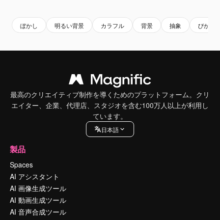
Premium
Premium
Premium
Premium
ぼかし
明るい背景
カラフル
背景
抽象
ぴかぴ
最高のクリエイティブ制作を導くためのプラットフォーム。クリ
エイター、企業、代理店、スタジオを含む100万人以上が利用し
ています。
日本語
製品
Spaces
AI アシスタント
AI 画像生成ツール
AI 動画生成ツール
AI 音声合成ツール