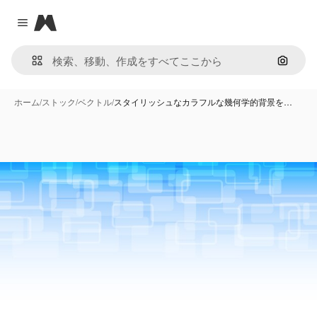
Magnific
Close menu
画像で
ホーム
/
ストック
/
ベクトル
/
スタイリッシュなカラフルな幾何学的背景を…