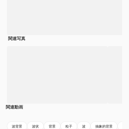
関連写真
関連動画
Premium
Premium
AIによって生成されました。
Premium
Premium
AIによっ
波背景
波状
背景
粒子
波
抽象的背景
色