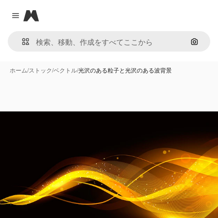
Magnific
Close menu
画像で
ホーム
/
ストック
/
ベクトル
/
光沢のある粒子と光沢のある波背景