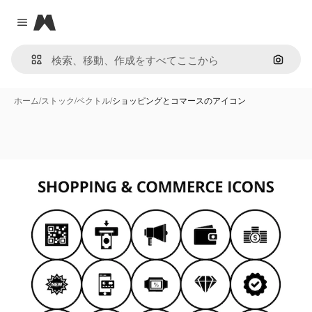
Magnific
Close menu
画像で
ホーム
/
ストック
/
ベクトル
/
ショッピングとコマースのアイコン