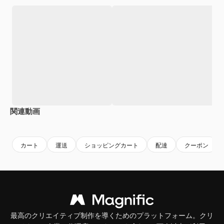
関連動画
Premium
Premium
Premium
Premium
カート
運送
ショッピングカート
配達
クーポン
最高のクリエイティブ制作を導くためのプラットフォーム。クリ