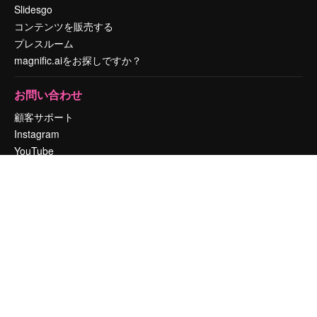
Slidesgo
コンテンツを販売する
プレスルーム
magnific.aiをお探しですか？
お問い合わせ
顧客サポート
Instagram
YouTube
LinkedIn
TikTok
Discord
X
Reddit
Copyright © 2010-
2026
Freepik Company S.L.U.
無断複写・転載を禁じま
す
.