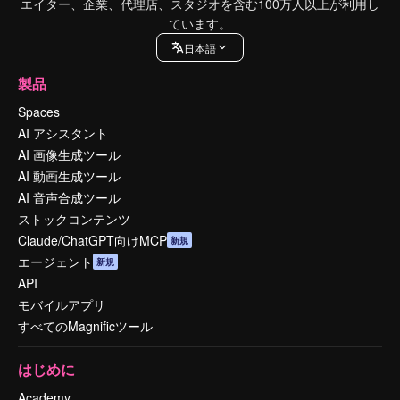
エイター、企業、代理店、スタジオを含む100万人以上が利用し
ています。
日本語
製品
Spaces
AI アシスタント
AI 画像生成ツール
AI 動画生成ツール
AI 音声合成ツール
ストックコンテンツ
Claude/ChatGPT向けMCP
新規
エージェント
新規
API
モバイルアプリ
すべてのMagnificツール
はじめに
Academy