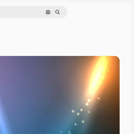
画像で検索
検索