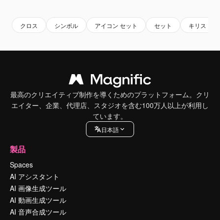
Premium
Premium
Premium
Premium
クロス
シンボル
アイコン セット
セット
キリスト教
最高のクリエイティブ制作を導くためのプラットフォーム。クリ
エイター、企業、代理店、スタジオを含む100万人以上が利用し
ています。
日本語
製品
Spaces
AI アシスタント
AI 画像生成ツール
AI 動画生成ツール
AI 音声合成ツール