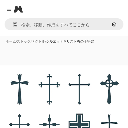
Magnific
Close menu
画像で
ホーム
/
ストック
/
ベクトル
/
シルエットキリスト教の十字架