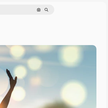
画像で検索
検索