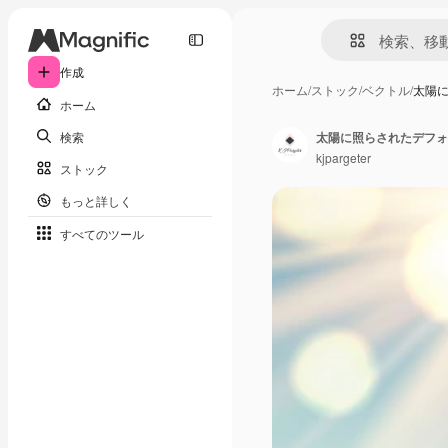
作成
ホーム
/
ストック
/
ベクトル
/
太陽
ホーム
検索
太陽に照らされたデフォ
kjpargeter
ストック
もっと詳しく
すべてのツール