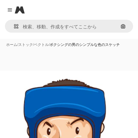
Magnific
Close menu
画像で
ホーム
/
ストック
/
ベクトル
/
ボクシングの男のシンプルな色のスケッチ