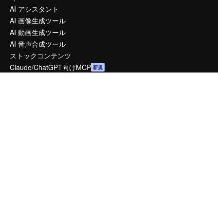
AI アシスタント
AI 画像生成ツール
AI 動画生成ツール
AI 音声合成ツール
ストックコンテンツ
Claude/ChatGPT向けMCP
新規
エージェント
新規
API
モバイルアプリ
すべてのMagnificツール
はじめに
Academy
ドキュメント
サポート
利用規約
プライバシーポリシー
オリジナル
新規