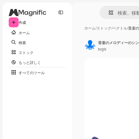
作成
ホーム
/
ストック
/
ベクトル
/
音楽
ホーム
検索
音楽のメロディーのシン
brgfx
ストック
もっと詳しく
すべてのツール