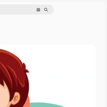
画像で検索
検索