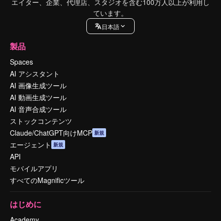
エイター、企業、代理店、スタジオを含む100万人以上が利用し
ています。
日本語
製品
Spaces
AI アシスタント
AI 画像生成ツール
AI 動画生成ツール
AI 音声合成ツール
ストックコンテンツ
Claude/ChatGPT向けMCP
新規
エージェント
新規
API
モバイルアプリ
すべてのMagnificツール
はじめに
Academy