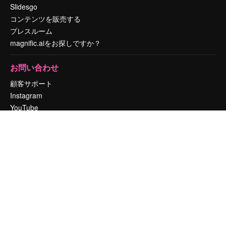
Slidesgo
コンテンツを販売する
プレスルーム
magnific.aiをお探しですか？
お問い合わせ
顧客サポート
Instagram
YouTube
LinkedIn
TikTok
Discord
X
Reddit
Copyright © 2010-
2026
Freepik Company S.L.U.
無断複写・転載を禁じま
す
.