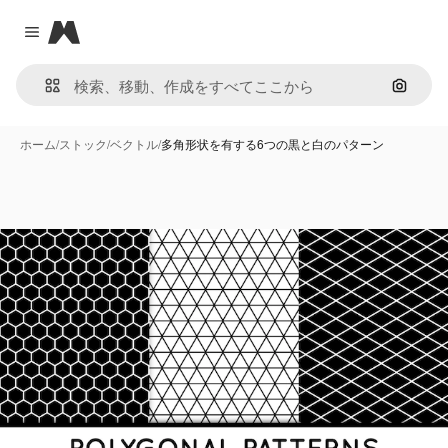
Magnific
Close menu
画像で
ホーム
/
ストック
/
ベクトル
/
多角形状を有する6つの黒と白のパターン