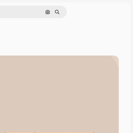
画像で検索
検索