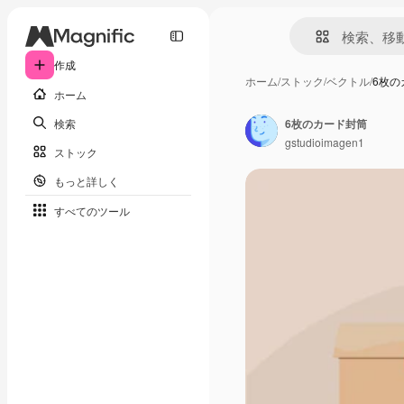
作成
ホーム
/
ストック
/
ベクトル
/
6枚の
ホーム
検索
6枚のカード封筒
gstudioimagen1
ストック
もっと詳しく
すべてのツール