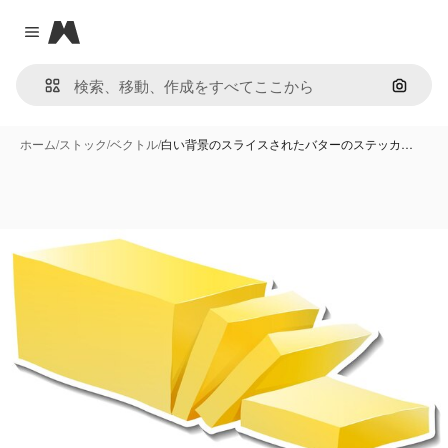
Magnific
Close menu
画像で
ホーム
/
ストック
/
ベクトル
/
白い背景のスライスされたバターのステッカ…