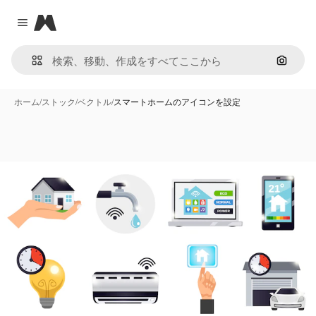
Magnific
Close menu
画像で
ホーム
/
ストック
/
ベクトル
/
スマートホームのアイコンを設定