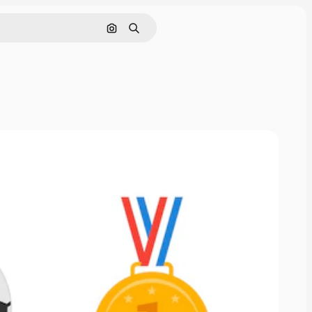
画像で検索
検索