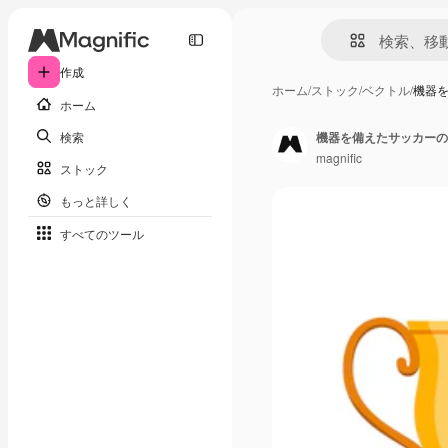
作成
ホーム
/
ストック
/
ベクトル
/
機器
ホーム
検索
機器を備えたサッカーの
magnific
ストック
もっと詳しく
すべてのツール