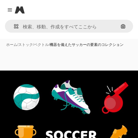
Magnific
Close menu
画像で
ホーム
/
ストック
/
ベクトル
/
機器を備えたサッカーの要素のコレクション