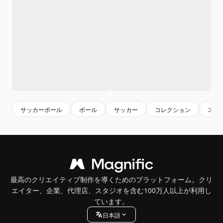
サッカーボール
ボール
サッカー
コレクション
スポ
最高のクリエイティブ制作を導くためのプラットフォーム。クリ
エイター、企業、代理店、スタジオを含む100万人以上が利用し
ています。
日本語