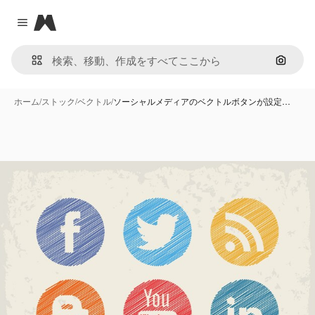
Magnific
Close menu
画像で
ホーム
/
ストック
/
ベクトル
/
ソーシャルメディアのベクトルボタンが設定…