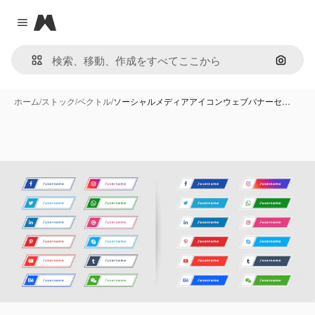
Magnific
Close menu
画像で
ホーム
/
ストック
/
ベクトル
/
ソーシャルメディアアイコンウェブバナーセ…