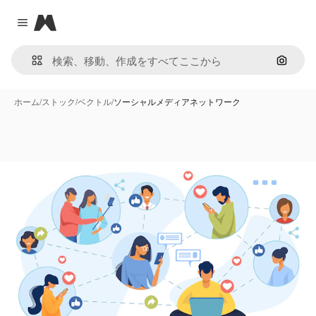
Magnific
Close menu
画像で
ホーム
/
ストック
/
ベクトル
/
ソーシャルメディアネットワーク