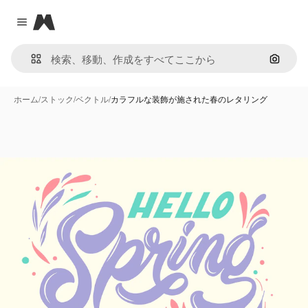
Magnific
Close menu
画像で
ホーム
/
ストック
/
ベクトル
/
カラフルな装飾が施された春のレタリング