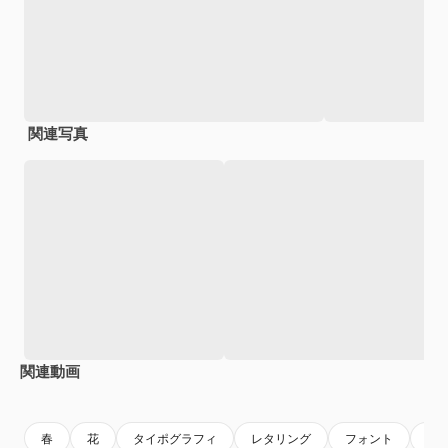
関連写真
関連動画
春
花
タイポグラフィ
レタリング
フォント
春