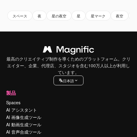
Premium
Premium
Premium
Premium
スペース
夜
星の夜空
星
星マーク
夜空
最高のクリエイティブ制作を導くためのプラットフォーム。クリ
エイター、企業、代理店、スタジオを含む100万人以上が利用し
ています。
日本語
製品
Spaces
AI アシスタント
AI 画像生成ツール
AI 動画生成ツール
AI 音声合成ツール