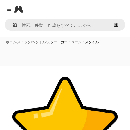
Magnific
Close menu
画像で
ホーム
/
ストック
/
ベクトル
/
スター・カートゥーン・スタイル