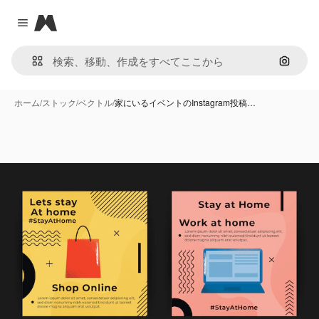
Magnific
Close menu
画像で
ホーム
/
ストック
/
ベクトル
/
家にいるイベントのInstagram投稿…