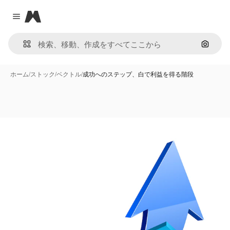
Magnific
Close menu
画像で
ホーム
/
ストック
/
ベクトル
/
成功へのステップ、白で利益を得る階段