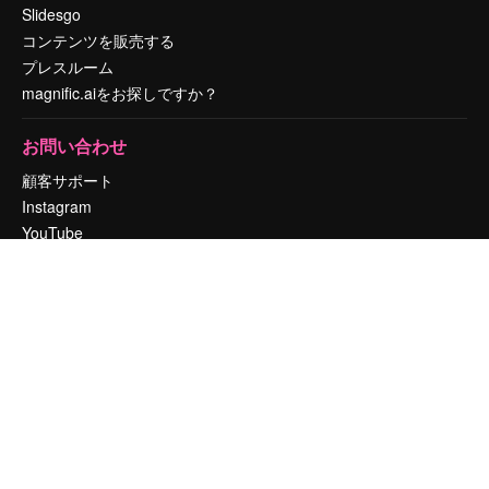
Slidesgo
コンテンツを販売する
プレスルーム
magnific.aiをお探しですか？
お問い合わせ
顧客サポート
Instagram
YouTube
LinkedIn
TikTok
Discord
X
Reddit
Copyright © 2010-
2026
Freepik Company S.L.U.
無断複写・転載を禁じま
す
.