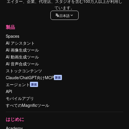
エイター、企業、代理店、スタジオを含む100万人以上が利用し
ています。
日本語
製品
Spaces
AI アシスタント
AI 画像生成ツール
AI 動画生成ツール
AI 音声合成ツール
ストックコンテンツ
Claude/ChatGPT向けMCP
新規
エージェント
新規
API
モバイルアプリ
すべてのMagnificツール
はじめに
Academy