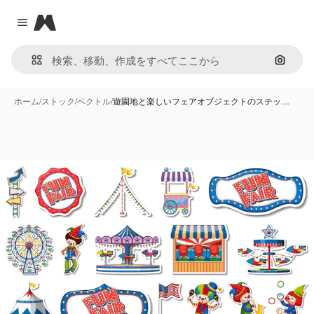
Magnific
Close menu
画像で
ホーム
/
ストック
/
ベクトル
/
遊園地と楽しいフェアオブジェクトのステッ…