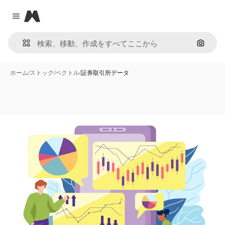
Magnific
Close menu
画像で
ホーム
/
ストック
/
ベクトル
/
証券取引所データ