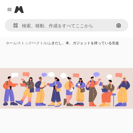
Magnific
Close menu
画像で
ホーム
/
ストック
/
ベクトル
/
ふきだし、本、ガジェットを持っている生徒