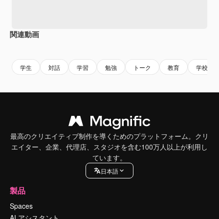
関連動画
Premium
Premium
AIによって生成されました。
Premium
Premium
AIによっ
学生
対話
学習
勉強
トーク
教育
学校
最高のクリエイティブ制作を導くためのプラットフォーム。クリ
エイター、企業、代理店、スタジオを含む100万人以上が利用し
ています。
日本語
製品
Spaces
AI アシスタント