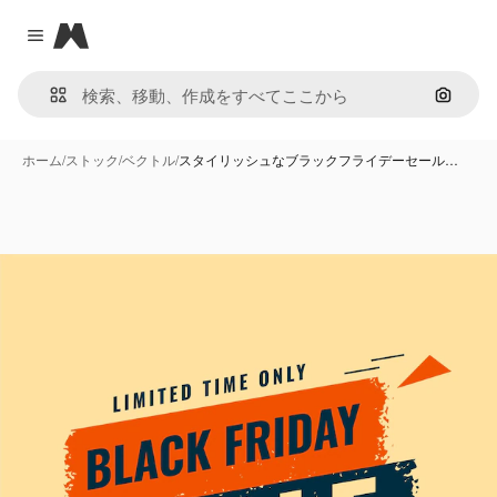
Magnific
Close menu
画像で
ホーム
/
ストック
/
ベクトル
/
スタイリッシュなブラックフライデーセール…