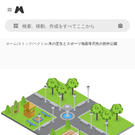
Magnific
Close menu
画像で
ホーム
/
ストック
/
ベクトル
/
木の芝生とスポーツ地面等尺性の郊外公園