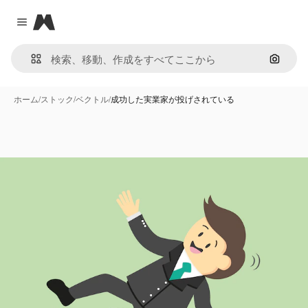
Magnific
Close menu
画像で
ホーム
/
ストック
/
ベクトル
/
成功した実業家が投げされている