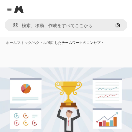
Magnific
Close menu
画像で
ホーム
/
ストック
/
ベクトル
/
成功したチームワークのコンセプト