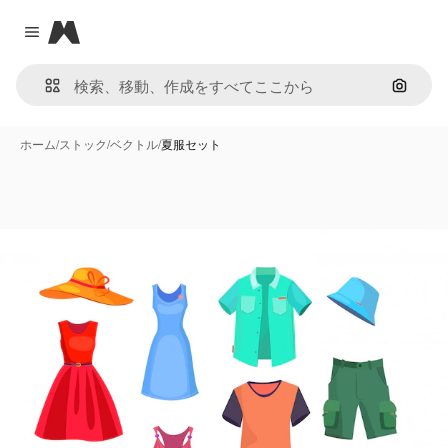
Magnific
Close menu
画像で
ホーム
/
ストック
/
ベクトル
/
夏服セット