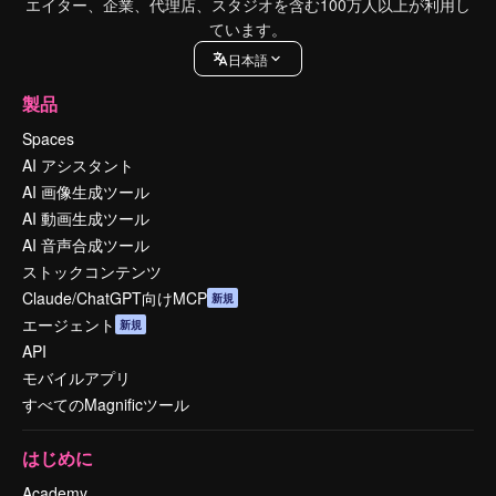
エイター、企業、代理店、スタジオを含む100万人以上が利用し
ています。
日本語
製品
Spaces
AI アシスタント
AI 画像生成ツール
AI 動画生成ツール
AI 音声合成ツール
ストックコンテンツ
Claude/ChatGPT向けMCP
新規
エージェント
新規
API
モバイルアプリ
すべてのMagnificツール
はじめに
Academy