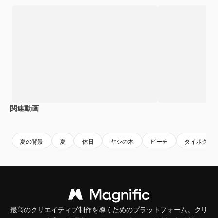
関連動画
Premium
Premium
Premium
Premium
夏の背景
夏
休日
ヤシの木
ビーチ
タイポグラ
最高のクリエイティブ制作を導くためのプラットフォーム。クリ