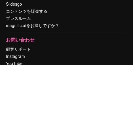
Slidesgo
コンテンツを販売する
プレスルーム
magnific.aiをお探しですか？
お問い合わせ
顧客サポート
Instagram
YouTube
LinkedIn
TikTok
Discord
X
Reddit
Copyright © 2010-
2026
Freepik Company S.L.U.
無断複写・転載を禁じま
す
.