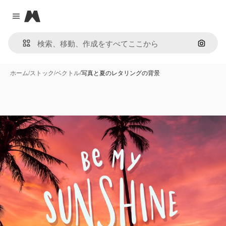
Magnific
Close menu
画像で
ホーム
/
ストック
/
ベクトル
/
写真と夏のレタリングの背景