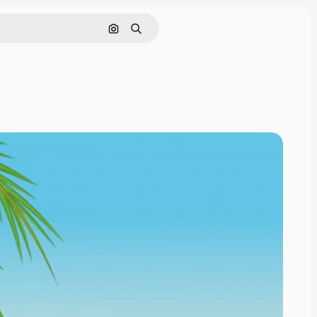
画像で検索
検索