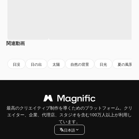
関連動画
Premium
Premium
Premium
Premium
日没
日の出
太陽
自然の背景
日光
夏の風景
最高のクリエイティブ制作を導くためのプラットフォーム。クリ
エイター、企業、代理店、スタジオを含む100万人以上が利用し
ています。
日本語