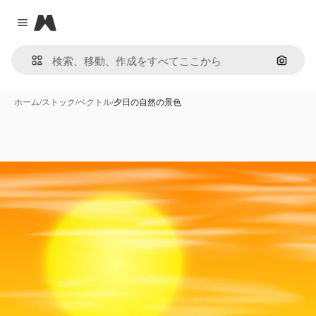
Magnific
Close menu
画像で
ホーム
/
ストック
/
ベクトル
/
夕日の自然の景色